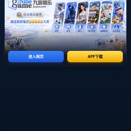
记者-姆巴佩签字费1.5亿欧 在与巴黎敲定离队条款
新闻资讯