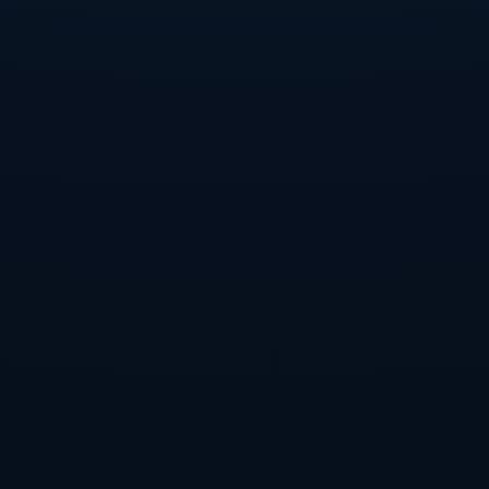
西媒-迪亚斯选摩洛哥理由是他没感受到西班牙的
2026-05-22T19:30:17+08:00
当一名年轻球员站在国家队抉择的十字路口时，他真正衡量的往往不是