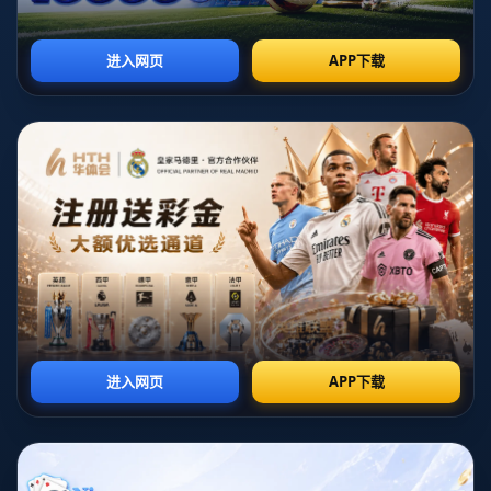
西甲-皇马5-1横扫瓦伦 罗德里戈2传2射维尼修斯双响