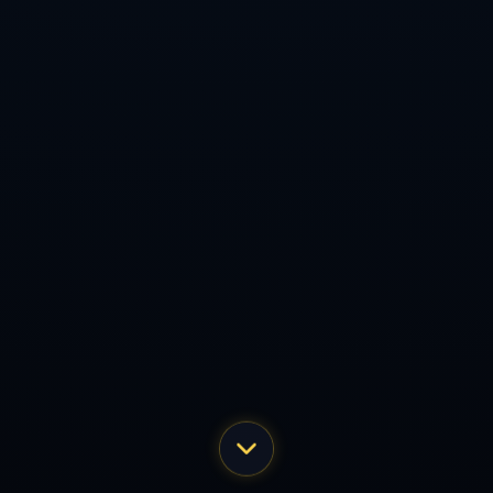
知”的故事，挖掘情感共鸣，激发观众深度参与。DYG
此次的花絮拍摄通过幽默化的表现手法兼具专业性，让
钎城的人设与团队气质得以升华。
随着视频的发布，关于修周录制的讨论也持续升温。通
过深度挖掘战队选手的鲜活形象，DYG的品牌价值与粉
丝基础再一次得到了巩固。
上一篇 : 中国三人篮球男队勇夺亚洲杯亚军荣
耀
下一篇 : 哈登时隔9年再现7次抢断，平生涯第
二高
友情链接：
龙8官方网址
陕西省安康市白河县双丰镇
0371-7272959
Copyright 2024
龙8-long8(中国)唯一官方网站
All Rights by
龙8官方
网址