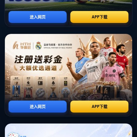
队默契，令人钦佩。尤其是在对局的关键时刻，4AM通
过精准的信息共享和细腻的配合，将
团队协同作战的优
势
发挥到了极致。
以比赛中的一幕为例，当PeRo试图偷袭区域周边的资源
点时，4AM的队员冷静观察对方的移动路径，并迅速设
计了反包围的方案。这展现了他们
高超的阅读比赛能力
以及从容不迫的战斗心态。而PeRo则因情势恶化仓促应
战，最终陷入困境，这一点无意间成了比赛的转折点。