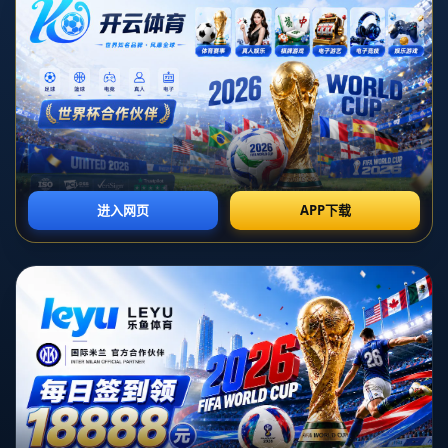
发布日期：2026-05-25T19:30:24+08:00
4AM决战PeRo的精彩对决
在电竞世界中，每场战斗都是智慧与策略的较量，同时
也饱含激情与热血。在一场充满悬念的赛事中，4AM以
“0换4”的战绩彻底击败了竞争对手PeRo，这一瞬间无疑
成了许多玩家心中难以忘怀的经典场景。今天，我们将
深度剖析这次对决背后的关键因素和精彩细节。
聚焦突击：果断的战术布局
4AM战队在这场比赛中展现了极为
果断的战术选择
。面
对PeRo的激烈火力压制，4AM队员并没有选择怯懦退
避，而是通过精准的地图分析与队员紧密的协作，迅速
找到了对方布防的漏洞。这种快速应对和高效决策能力
正是职业战队的实力体现。
值得注意的是，在这场对决中，4AM的战术布局不仅仅
体现在对敌方的操作上，更在于对于场地环境的绝妙利
用。例如在复刻赛场中的制高点、小型掩体背后迅速展
开防御反击等操作，都成为了他们完胜PeRo的原因之
一。
心理博弈：冷静与团队默契的完美结合
在电竞赛事中，心理状态往往是决定胜负的关键之一。
4AM能在高强度对战下保持冷静，展现出无懈可击的团