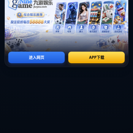
硬核实力：技术与经验的巅峰体现
电竞赛事的本质终归是选手们技术的较量。在这场“0换
4”的对局中，4AM选手的敌人定位精准度和技能释放时
机恰到好处，通过一系列近乎无懈可击的操作刷新了观
众对高水准比赛的认知。例如枪械运用、瞬时转点的技
术细节，以及利用闪光弹迷惑敌方视角的战术，都充分
展现了他们对比赛环境的经验积累和操作扎实的基本
功。
与此同时，PeRo的表现同样值得关注，他们在战斗初期
的反击中也展现了令人印象深刻的爆发力，但遗憾的
是，在阵容连续被击溃后没能及时调整战略，最终功亏
一篑。
案例分析：电竞经典对决背后的启示
这场比赛不仅仅是选手间技巧的争夺，更给无数爱好者
提供了宝贵的学习素材。作为一个鲜明的例子，4AM战
队通过
优秀的沟通机制和果断的战术执行
证明了团队配
合的重要性。而PeRo则让我们认识到，在激烈的对抗环
境中，保持耐心与谨慎显得尤为关键。