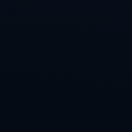
这一战，对东子所在的球队意义非凡。赛前球队遭
站出来稳定军心。于是，东子走上了舞台中央。从
然没有想到，这位已经在联赛打拼十余年的老将，
如同精密运转的时钟，每一拍都踏在最合适的时间